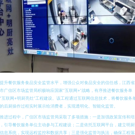
提升餐饮服务食品安全监管水平，增强公众对食品安全的信任感，江西省
市广信区市场监管局积极响应国家“互联网+”战略，有序推进餐饮服务单
“互联网+明厨亮灶”工程建设。该工程通过互联网信息技术，将餐饮服务
的后厨操作过程实时展示给消费者，实现透明化、智能化监管。
推进过程中，广信区市场监管局采取了多项措施：一是加强政策宣传和培
，引导餐饮服务单位主动参与工程建设；二是依托互联网平台，建立明厨
信息系统，实现远程监控和数据共享；三是强化监管与执法，确保工程落