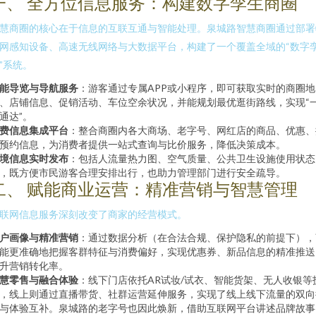
一、 全方位信息服务：构建数字孪生商圈
慧商圈的核心在于信息的互联互通与智能处理。泉城路智慧商圈通过部署
网感知设备、高速无线网络与大数据平台，构建了一个覆盖全域的“数字
”系统。
能导览与导航服务
：游客通过专属APP或小程序，即可获取实时的商圈地
、店铺信息、促销活动、车位空余状况，并能规划最优逛街路线，实现“
通达”。
费信息集成平台
：整合商圈内各大商场、老字号、网红店的商品、优惠、
预约信息，为消费者提供一站式查询与比价服务，降低决策成本。
境信息实时发布
：包括人流量热力图、空气质量、公共卫生设施使用状态
，既方便市民游客合理安排出行，也助力管理部门进行安全疏导。
二、 赋能商业运营：精准营销与智慧管理
联网信息服务深刻改变了商家的经营模式。
户画像与精准营销
：通过数据分析（在合法合规、保护隐私的前提下），
能更准确地把握客群特征与消费偏好，实现优惠券、新品信息的精准推送
升营销转化率。
慧零售与融合体验
：线下门店依托AR试妆/试衣、智能货架、无人收银等
，线上则通过直播带货、社群运营延伸服务，实现了线上线下流量的双向
与体验互补。泉城路的老字号也因此焕新，借助互联网平台讲述品牌故事