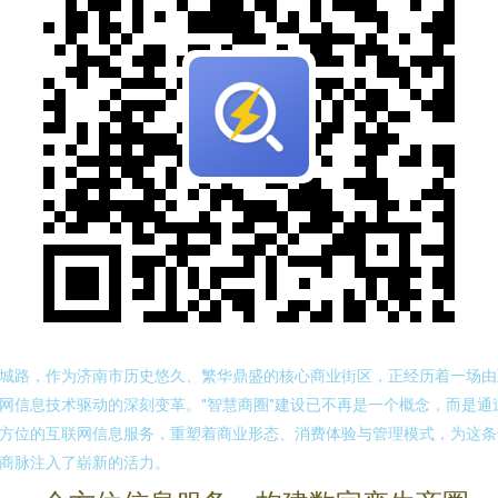
城路，作为济南市历史悠久、繁华鼎盛的核心商业街区，正经历着一场由
网信息技术驱动的深刻变革。"智慧商圈"建设已不再是一个概念，而是通
方位的互联网信息服务，重塑着商业形态、消费体验与管理模式，为这条
商脉注入了崭新的活力。