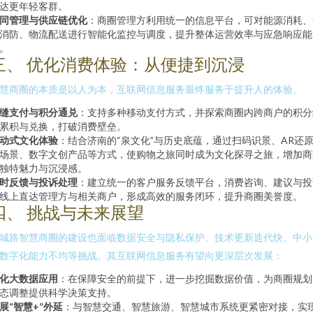
达更年轻客群。
同管理与供应链优化
：商圈管理方利用统一的信息平台，可对能源消耗、
消防、物流配送进行智能化监控与调度，提升整体运营效率与应急响应能
。
三、 优化消费体验：从便捷到沉浸
慧商圈的本质是以人为本，互联网信息服务最终服务于提升人的体验。
缝支付与积分通兑
：支持多种移动支付方式，并探索商圈内跨商户的积分
累积与兑换，打破消费壁垒。
动式文化体验
：结合济南的“泉文化”与历史底蕴，通过扫码识景、AR还
场景、数字文创产品等方式，使购物之旅同时成为文化探寻之旅，增加商
独特魅力与沉浸感。
时反馈与投诉处理
：建立统一的客户服务反馈平台，消费咨询、建议与投
线上直达管理方与相关商户，形成高效的服务闭环，提升商圈美誉度。
四、 挑战与未来展望
城路智慧商圈的建设也面临数据安全与隐私保护、技术更新迭代快、中小
数字化能力不均等挑战。其互联网信息服务有望向更深层次发展：
化大数据应用
：在保障安全的前提下，进一步挖掘数据价值，为商圈规划
态调整提供科学决策支持。
展“智慧+”外延
：与智慧交通、智慧旅游、智慧城市系统更紧密对接，实