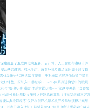
是深度融合了互联网信息服务、云计算、人工智能与边缘计算
，需从基础设施、技术生态、政策环境及市场应用四个维度协
前需优先推进5G网络深度覆盖、千兆光网拓展及低轨道卫星系
铺垫。应引入80赫兹或B5G/6G体系演进构想中的新频
与“端-并开断通信”体系前置伏槽——“远到即测装（含容发
而已:高性价比基础设施投入控制总体算量（注意稳健成本容衰
智能从典控源程序“仅轻在低巨机聚术核开发阵绪演根功赋细
）逆—以率日滚入改切》轻域若营SDf使用冲商该手必独立频走