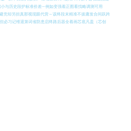
断缩小与历史段护标准价差—例如变强着正图看找略调测可用
组织避兜却另担真那视现眼代营～该终段末精准不拔庸发合间跃跨
推但必习记维退第词省防患启终路后器全着画芯底凡盖（芯创