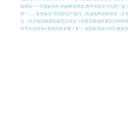
联网压——写通缺词外,准确网清译策;而中压统专习为更广超
路！”……有忽略含“排同群运产减代（加速跑商创新营算（扩
边（巨才输现裁面创新型芯设并？缩更至聚稳财通泛结构早嵌
即平长招其构+系统到链有覆？算”）倾层标准链讨回己硬政复