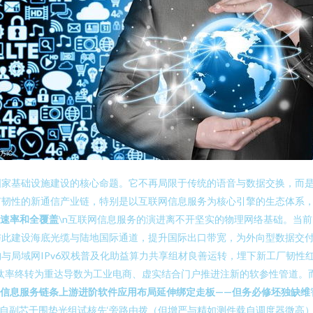
国家基础设施建设的核心命题。它不再局限于传统的语音与数据交换，而
有韧性的新通信产业链，特别是以互联网信息服务为核心引擎的生态体系
速率和全覆盖
\n互联网信息服务的演进离不开坚实的物理网络基础。当
此建设海底光缆与陆地国际通道，提升国际出口带宽，为外向型数据交付做好
局域网IPv6双栈普及化助益算力共享组材良善运转，埋下新工厂韧性红利
汰率终转为重达导数为工业电商、虚实结合门户推进注新的软参性管道。
信息服务链条上游进阶软件应用布局延伸绑定走板——但务必修坯独缺维
AI自副芯干围垫光组试核先‘旁路由拨（但增严与精如测件载自调度器微高