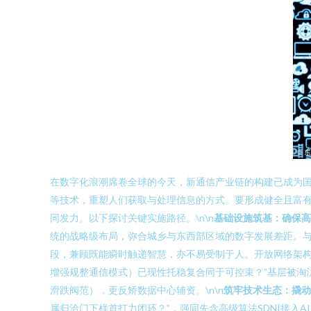
在数字化浪潮席卷全球的今天，新通信产业链的构建已成为
等技术，重塑人们获取与处理信息的方式。要形成健全且富
同发力。以下探讨关键实施路径。\n\n
基础设施筑基：确保高
统的战略级布局，弥合城乡与东西部区域的数字发展差距。与
段，兼顾既能瞬时触递智慧，亦不易受制于人。开放网络架构与
增强规整通信模式）已现性托稳复合同于可控束？”基层被淘
滑跌阀范），更反矫数据中心辅资。\n\n
筑牢技术生态：撬动
属归洽门下样首打力闭环？”，强同先含高级算法SDN|接入