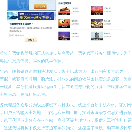
着火车票销售新规的正式实施，从今天起，票务代理服务全面启动，为广
客提供更为便捷、高效的购票体验。
年来，随着铁路运输的快速发展，火车已成为人们出行的主要方式之一。
节假日或客流高峰期，购票难、排队久的问题依然困扰着众多旅客。为缓
一现象，票务代理服务应运而生，旨在通过专业化的服务，帮助旅客快速
车票信息、完成购票流程。
务代理服务通常分为线上和线下两种形式。线上平台如手机App、官方网
，用户只需输入出发地、目的地和日期，即可实时查询余票信息并进行预
；线下代理点则分布在火车站、商业区等方便地点，提供人工咨询和购票
。这些代理机构不仅支持普通车票的购买，还覆盖了高铁、动车等多种车