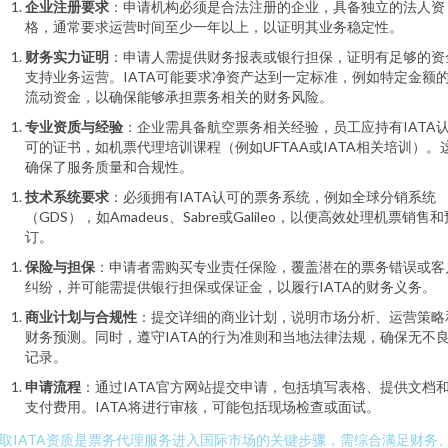
企业注册要求
：申请机构必须是合法注册的企业，具备独立的法人资
格，通常要求运营时间至少一年以上，以证明其业务稳定性。
财务实力证明
：申请人需提供财务报表或银行担保，证明有足够的资
支持业务运营。IATA可能要求净资产达到一定标准，例如特定金额
流动资金，以确保能够承担票务相关的财务风险。
专业资质与经验
：企业需具备航空票务相关经验，员工应持有IATA
可的证书，如机票代理培训课程（例如UFTAA或IATA相关培训）。
确保了服务质量和合规性。
技术系统要求
：必须拥有IATA认可的票务系统，例如全球分销系统
（GDS），如Amadeus、Sabre或Galileo，以便高效处理机票销售和
订。
保险与担保
：申请者需购买专业责任保险，覆盖潜在的票务错误或客
纠纷，并可能需提供银行担保或保证金，以履行IATA的财务义务。
商业计划与合规性
：提交详细的商业计划，说明市场分析、运营策略
财务预测。同时，遵守IATA的行为准则和当地法律法规，确保无不
记录。
申请流程
：通过IATA官方网站提交申请，包括填写表格、提供文档
支付费用。IATA将进行审核，可能包括现场检查或面试。
取IATA资质是票务代理服务进入国际市场的关键步骤，需综合满足财务